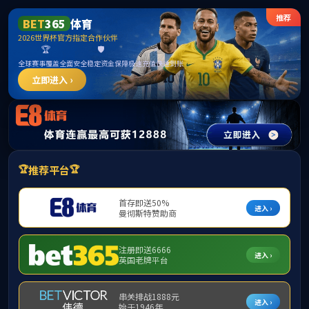
******
中国·必威(bw·西汉姆联)有限公司-Official
website
提示：访问地址无效，92/4a/c294a234058/http:/296找不到对应的栏
目！
首页
关闭此页