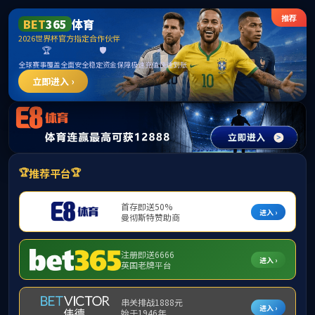
******
中国·必威(bw·西汉姆联)有限公司-Official
website
提示：访问地址无效，92/4a/c294a234058/http:/ljyld找不到对应的栏
目！
首页
关闭此页