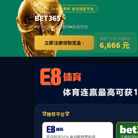
******