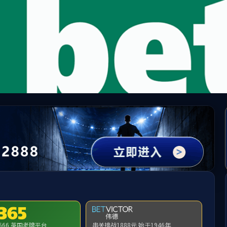
中国·必威(bw·西汉姆联)有限公司-Official websit
提示：访问地址无效，9e/7d/c320a237181/http:/294找不到对应的栏目
首页
关闭此页