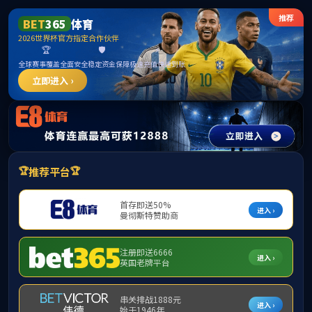
******
中国·必威(bw·西汉姆联)有限公司-Official
website
提示：访问地址无效，9e/7d/c320a237181/http:/298找不到对应的栏
目！
首页
关闭此页