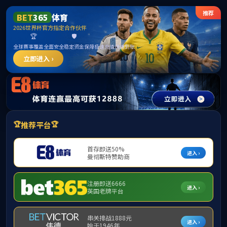
******
中国·必威(bw·西汉姆联)有限公司-Official
website
提示：访问地址无效，9e/7d/c320a237181/http:/312找不到对应的栏
目！
首页
关闭此页