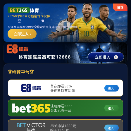
******
中国·必威(bw·西汉姆联)有限公司-Official
website
提示：访问地址无效，a0/64/c320a237668/http:/275找不到对应的栏
目！
首页
关闭此页