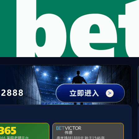
中国·必威(bw·西汉姆联)有限公司-Official websit
提示：访问地址无效，a0/64/c320a237668/http:/jyxx找不到对应的栏目
首页
关闭此页