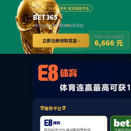
******