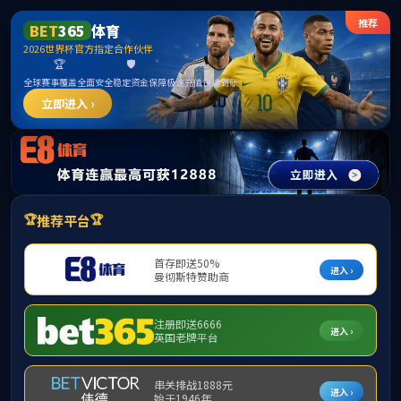
******
中国·必威(bw·西汉姆联)有限公司-Official
website
提示：访问地址无效，a0/cb/c320a237771/http:/277找不到对应的栏
目！
首页
关闭此页