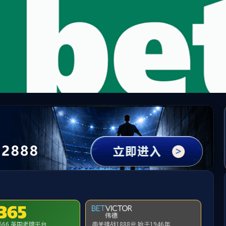
中国·必威(bw·西汉姆联)有限公司-Official websit
提示：访问地址无效，a1/1e/c320a237854/http:/282找不到对应的栏目
首页
关闭此页