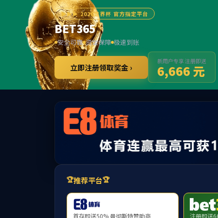
******