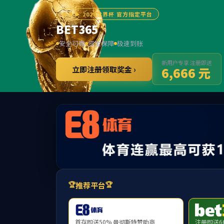
******