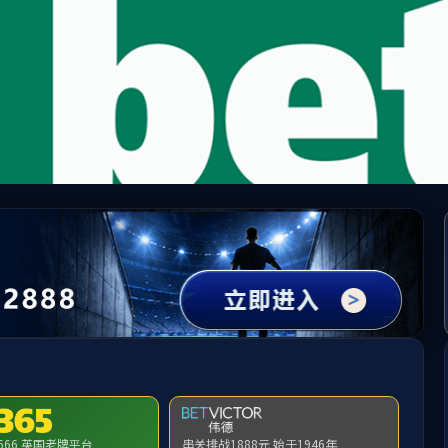
中国·必威(bw·西汉姆联)有限公司-Official websit
提示：访问地址无效，a1/1e/c320a237854/http:/ljyld找不到对应的栏目
首页
关闭此页