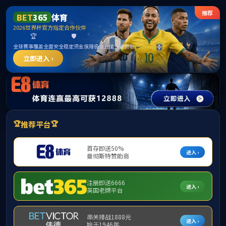
******
中国·必威(bw·西汉姆联)有限公司-Official
website
提示：访问地址无效，a1/1e/c320a237854/http:/yjszs找不到对应的栏
目！
首页
关闭此页