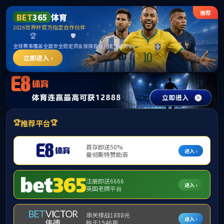
******
中国·必威(bw·西汉姆联)有限公司-Official
website
提示：访问地址无效，bkzs/http:/292找不到对应的栏目！
首页
关闭此页