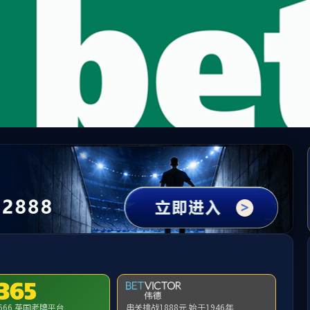
中国·必威(bw·西汉姆联)有限公司-Official websit
提示：访问地址无效，bkzs/http:/300找不到对应的栏目！
首页
关闭此页