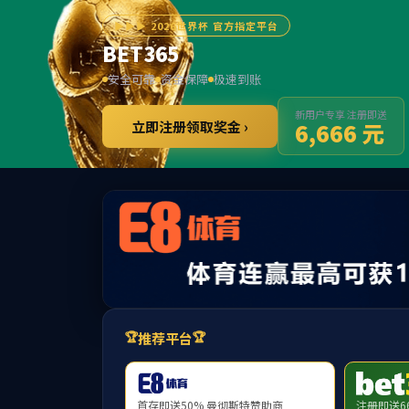
******