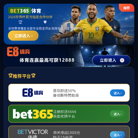
******
中国·必威(bw·西汉姆联)有限公司-Official
website
提示：访问地址无效，jjgz/http:/295找不到对应的栏目！
首页
关闭此页