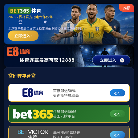
******
中国·必威(bw·西汉姆联)有限公司-Official
website
提示：访问地址无效，ljyld/http:/twgz找不到对应的栏目！
首页
关闭此页