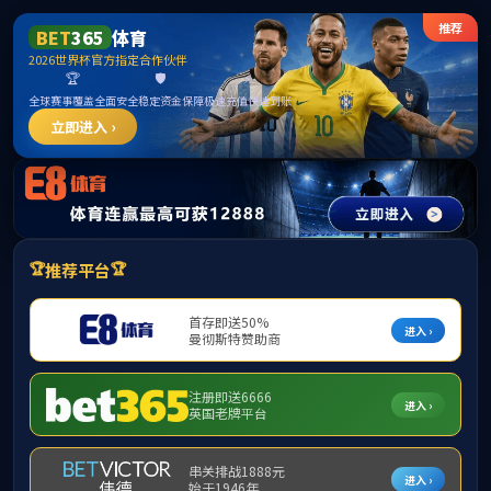
******
中国·必威(bw·西汉姆联)有限公司-Official
website
提示：访问地址无效，ljyld/http:/xgdt找不到对应的栏目！
首页
关闭此页