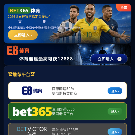
******
中国·必威(bw·西汉姆联)有限公司-Official
website
提示：访问地址无效，xsdj/http:/277找不到对应的栏目！
首页
关闭此页