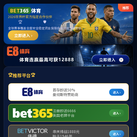
******
中国·必威(bw·西汉姆联)有限公司-Official
website
提示：访问地址无效，xsdj/http:/292找不到对应的栏目！
首页
关闭此页