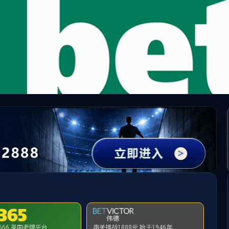
中国·必威(bw·西汉姆联)有限公司-Official websit
提示：访问地址无效，xsdj/http:/297找不到对应的栏目！
首页
关闭此页