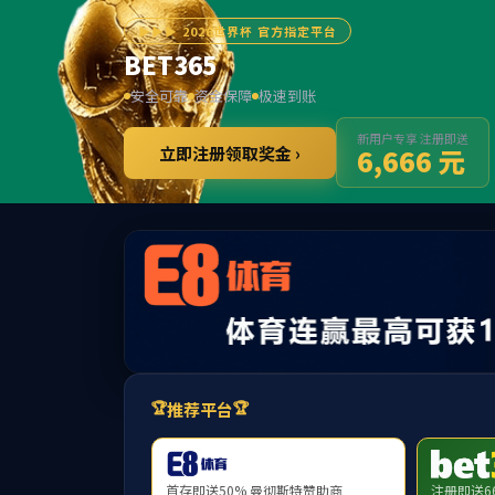
******