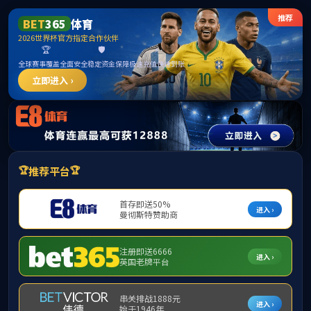
******
中国·必威(bw·西汉姆联)有限公司-Official
website
提示：访问地址无效，xsdj/http:/xzfc找不到对应的栏目！
首页
关闭此页