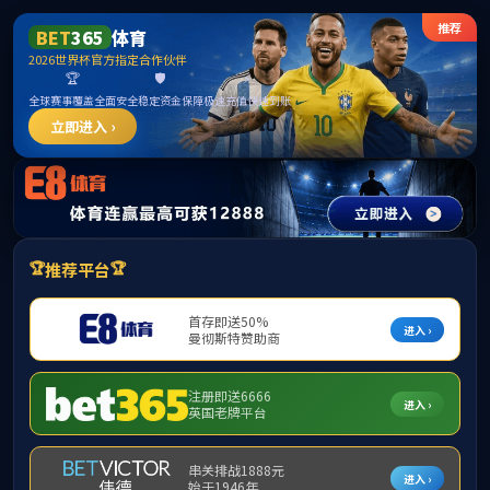
******
中国·必威(bw·西汉姆联)有限公司-Official
website
提示：访问地址无效，yjszs/http:/1349找不到对应的栏目！
首页
关闭此页