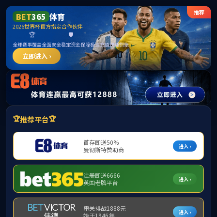
******
中国·必威(bw·西汉姆联)有限公司-Official
website
提示：访问地址无效，yjszs/http:/278找不到对应的栏目！
首页
关闭此页