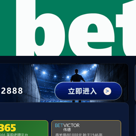
中国·必威(bw·西汉姆联)有限公司-Official websit
提示：访问地址无效，yyjjx/http:/275找不到对应的栏目！
首页
关闭此页