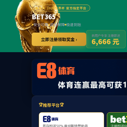
******