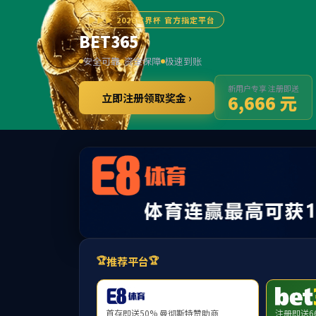
******