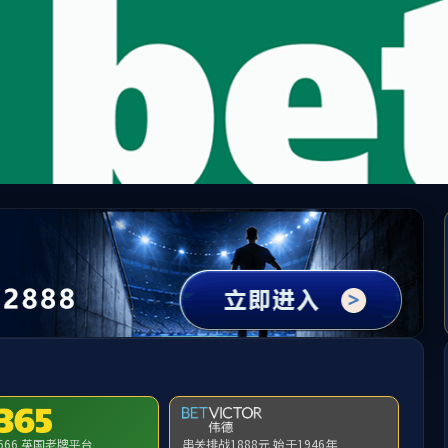
中国·必威(bw·西汉姆联)有限公司-Official websit
提示：访问地址无效，yyjjx/http:/293找不到对应的栏目！
首页
关闭此页