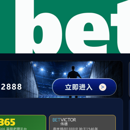
中国·必威(bw·西汉姆联)有限公司-Official websit
提示：访问地址无效，yyjjx/http:/297找不到对应的栏目！
首页
关闭此页