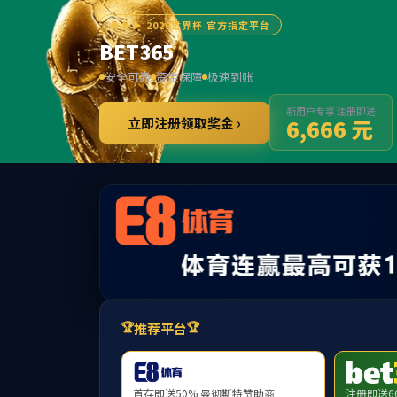
******