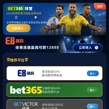
******
中国·必威(bw·西汉姆联)有限公司-Official
website
提示：访问地址无效，yyjjx/http:找不到对应的栏目！
首页
关闭此页