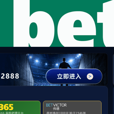
中国·必威(bw·西汉姆联)有限公司-Official websit
提示：访问地址无效，yyjjx/http:/xgdt找不到对应的栏目！
首页
关闭此页