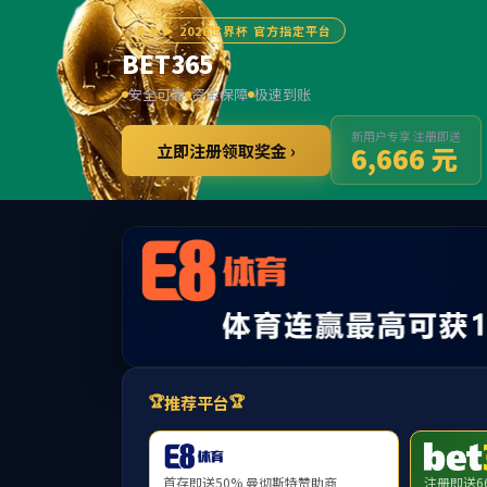
******